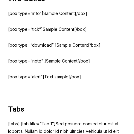
[box type=”info”]Sample Content[/box]
[box type=”tick”]Sample Content[/box]
[box type=”download” ]Sample Content[/box]
[box type=”note” ]Sample Content[/box]
[box type=”alert”]Text sample[/box]
Tabs
[tabs] [tab title=”Tab 1″]Sed posuere consectetur est at
lobortis. Nullam id dolor id nibh ultricies vehicula ut id elit.