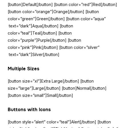
[button]Default[/button] [button color=”red”]Red[/button]
[button color=”orange”]Orange[/button] [button
color=”green”]Green[/button] [button color=”aqua”
text=”dark”]Aqua[/button] [button
color=”teal”]Teal[/button] [button
color=”purple”]Purple[/button] [button
color=”pink”]Pink[/button] [button color=”silver”
text=”dark”]Silver[/button]
Multiple Sizes
[button size=”xl”]Extra Large[/button] [button
size=”large”]Large[/button] [button]Normal[/button]
[button size=”small”]Small[/button]
Buttons with Icons
[button style=”alert” color=”teal”]Alert[/button] [button